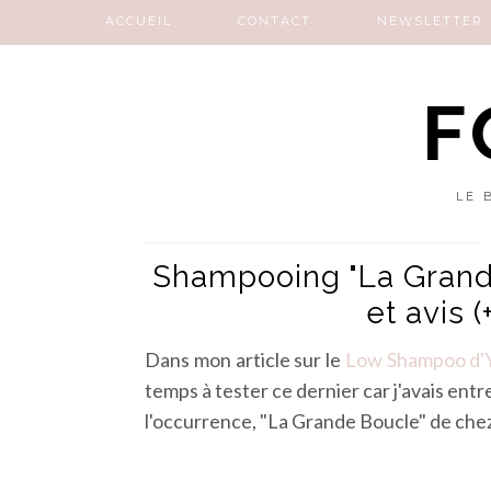
ACCUEIL
CONTACT
NEWSLETTER
F
LE 
Shampooing "La Grande
et avis (
Dans mon article sur le
Low Shampoo d'
temps à tester ce dernier car j'avais en
l'occurrence, "La Grande Boucle" de che