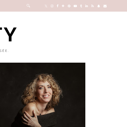
TY
SÉE.