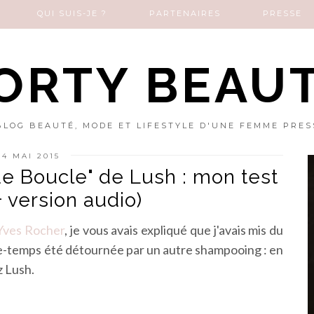
QUI SUIS-JE ?
PARTENAIRES
PRESSE
ORTY BEAU
BLOG BEAUTÉ, MODE ET LIFESTYLE D'UNE FEMME PRES
4 MAI 2015
 Boucle" de Lush : mon test
+ version audio)
Yves Rocher
, je vous avais expliqué que j'avais mis du
tre-temps été détournée par un autre shampooing : en
z Lush.