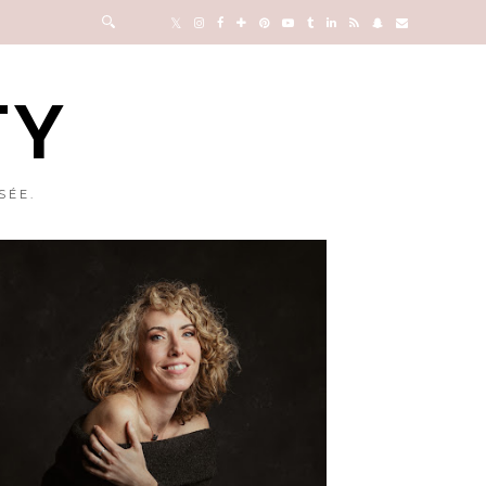
TY
SÉE.