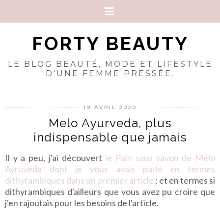
FORTY BEAUTY
LE BLOG BEAUTÉ, MODE ET LIFESTYLE
D'UNE FEMME PRESSÉE.
19 AVRIL 2020
Melo Ayurveda, plus
indispensable que jamais
Il y a peu, j'ai découvert
le Pain sans savon de Mélo
Ayruvéda dont je vous avais parlé en termes
dithyrambiques dans un premier article
; et en termes si
dithyrambiques d'ailleurs que vous avez pu croire que
j'en rajoutais pour les besoins de l'article.