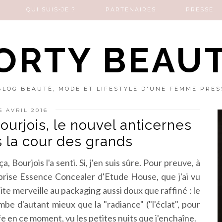
QUI SUIS-JE ?
PARTENAIRES
PRESSE
ORTY BEAU
BLOG BEAUTÉ, MODE ET LIFESTYLE D'UNE FEMME PRES
5 AVRIL 2016
urjois, le nouvel anticernes
s la cour des grands
, Bourjois l'a senti. Si, j'en suis sûre. Pour preuve, à
prise Essence Concealer d'Etude House, que j'ai vu
e merveille au packaging aussi doux que raffiné : le
be d'autant mieux que la "radiance" ("l'éclat", pour
fe en ce moment, vu les petites nuits que j'enchaîne.