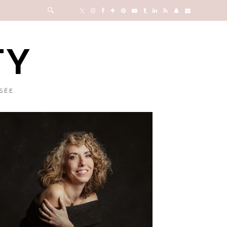
TY
SÉE.