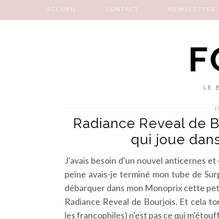
ACCUEIL
CONTACT
NEWSLETTER
F
LE 
1
Radiance Reveal de Bo
qui joue dan
J'avais besoin d'un nouvel anticernes et ça
peine avais-je terminé mon tube de Sur
débarquer dans mon Monoprix cette petit
Radiance Reveal de Bourjois. Et cela tom
les francophiles) n'est pas ce qui m'étouf